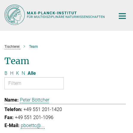
Hauptinhalt
Tischlerei
Team
Team
B
H
K
N
Alle
Peter Böttcher
+49 551 201-1420
+49 551 201-1096
pboettc@...