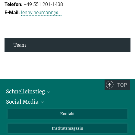
+49 551 201-1438
lenny.neumann@...
Team
TOP
Schnelleinstieg
Social Media
Alumni
Bewerber*innen
LinkedIn
Kontakt
Besucher*innen
Bluesky
Institutsmagazin
Fördernde
Facebook