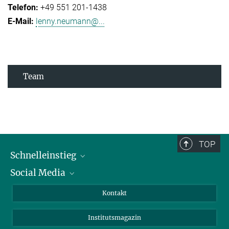
+49 551 201-1438
lenny.neumann@...
Team
TOP
Schnelleinstieg
Social Media
Alumni
Bewerber*innen
LinkedIn
Kontakt
Besucher*innen
Bluesky
Institutsmagazin
Fördernde
Facebook