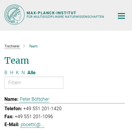
Hauptinhalt
Tischlerei
Team
Team
B
H
K
N
Alle
Peter Böttcher
+49 551 201-1420
+49 551 201-1096
pboettc@...