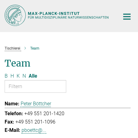
Hauptinhalt
Tischlerei
Team
Team
B
H
K
N
Alle
Peter Böttcher
+49 551 201-1420
+49 551 201-1096
pboettc@...