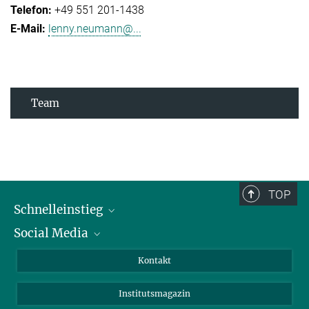
+49 551 201-1438
lenny.neumann@...
Team
TOP
Schnelleinstieg
Social Media
Alumni
Bewerber*innen
LinkedIn
Kontakt
Besucher*innen
Bluesky
Institutsmagazin
Fördernde
Facebook