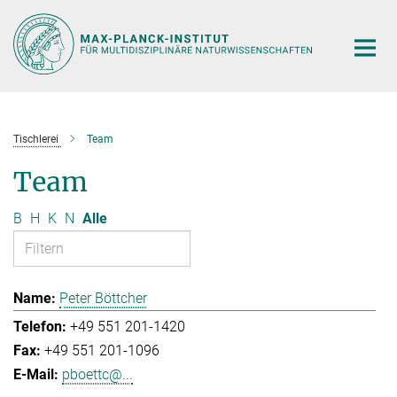
Hauptinhalt
Tischlerei
Team
Team
B
H
K
N
Alle
Peter Böttcher
+49 551 201-1420
+49 551 201-1096
pboettc@...