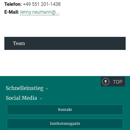
+49 551 201-1438
lenny.neumann@...
Team
TOP
Schnelleinstieg
Social Media
Alumni
Bewerber*innen
LinkedIn
Kontakt
Besucher*innen
Bluesky
Institutsmagazin
Fördernde
Facebook