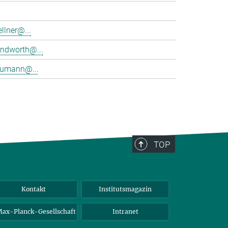
ellner@...
lindworth@...
eumann@...
TOP
Kontakt
Institutsmagazin
ax-Planck-Gesellschaft
Intranet