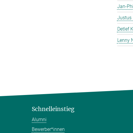
Jan-Phi
Justus 
Detlef 
Lenny 
Schnelleinstieg
Alumni
Bewerber*innen