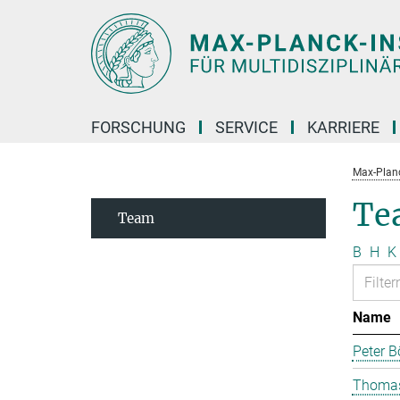
Hauptinhalt
FORSCHUNG
SERVICE
KARRIERE
Max-Planc
Te
Team
B
H
K
Name
Peter B
Thomas