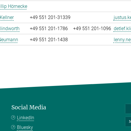
llip Hörnecke
Kellner
+49 551 201-31339
justus.k
Klindworth
+49 551 201-1786
+49 551 201-1096
detlef.k
Neumann
+49 551 201-1438
lenny.n
Social Media
LinkedIn
M
Bluesky