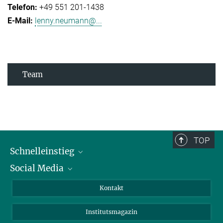
+49 551 201-1438
lenny.neumann@...
Team
TOP
Schnelleinstieg
Social Media
Alumni
Bewerber*innen
LinkedIn
Kontakt
Besucher*innen
Bluesky
Institutsmagazin
Fördernde
Facebook