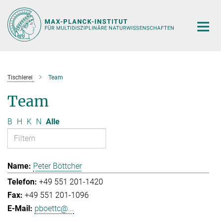
Hauptinhalt
Tischlerei
Team
Team
B
H
K
N
Alle
Peter Böttcher
+49 551 201-1420
+49 551 201-1096
pboettc@...