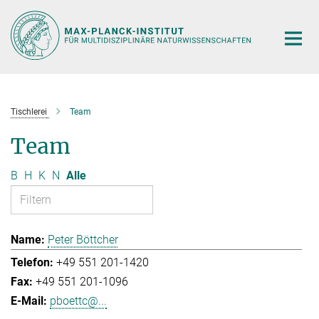
Hauptinhalt
Tischlerei
Team
Team
B
H
K
N
Alle
Peter Böttcher
+49 551 201-1420
+49 551 201-1096
pboettc@...