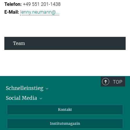
+49 551 201-1438
lenny.neumann@...
Team
TOP
Schnelleinstieg
Social Media
Alumni
Bewerber*innen
LinkedIn
Kontakt
Besucher*innen
Bluesky
Institutsmagazin
Fördernde
Facebook