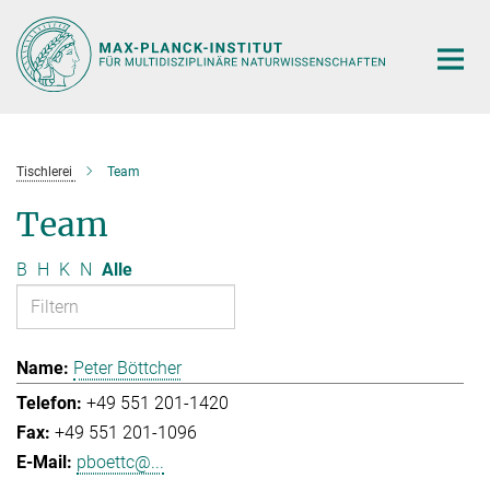
Hauptinhalt
Tischlerei
Team
Team
B
H
K
N
Alle
Peter Böttcher
+49 551 201-1420
+49 551 201-1096
pboettc@...