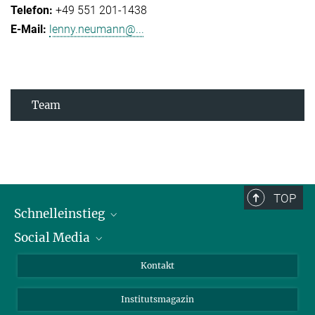
+49 551 201-1438
lenny.neumann@...
Team
TOP
Schnelleinstieg
Social Media
Alumni
Bewerber*innen
LinkedIn
Kontakt
Besucher*innen
Bluesky
Institutsmagazin
Fördernde
Facebook