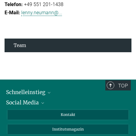
+49 551 201-1438
lenny.neumann@...
Team
TOP
Schnelleinstieg
Social Media
Alumni
Bewerber*innen
LinkedIn
Kontakt
Besucher*innen
Bluesky
Institutsmagazin
Fördernde
Facebook