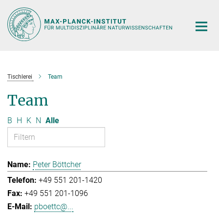
Hauptinhalt
Tischlerei
Team
Team
B
H
K
N
Alle
Peter Böttcher
+49 551 201-1420
+49 551 201-1096
pboettc@...