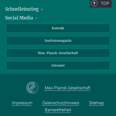
TOP
Schnelleinstieg
Social Media
Alumni
Bewerber*innen
LinkedIn
Kontakt
Besucher*innen
Bluesky
Institutsmagazin
Fördernde
Facebook
Journalist*innen
TikTok
Max-Planck-Gesellschaft
Schulen
YouTube
Intranet
Studierende
Wissenschaftler*innen
Max-Planck-Gesellschaft
Impressum
Datenschutzhinweis
Sitemap
Barrierefreiheit