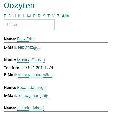
Oozyten
F
G
J
K
L
M
P
R
S
T
V
Z
Alle
Felix Fritz
felix.fritz@...
Monica Gobran
+49 551 201-1774
monica.gobran@...
Robab Jahangir
robab.jahangir@...
Jasmin Jakobi