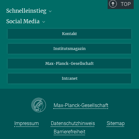
TOP
Schnelleinstieg
Social Media
Alumni
Bewerber*innen
LinkedIn
Kontakt
Besucher*innen
Bluesky
Institutsmagazin
Fördernde
Facebook
Journalist*innen
TikTok
Max-Planck-Gesellschaft
Schulen
YouTube
Intranet
Studierende
Wissenschaftler*innen
Max-Planck-Gesellschaft
Impressum
Datenschutzhinweis
Sitemap
Barrierefreiheit