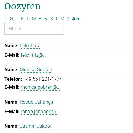
Oozyten
F
G
J
K
L
M
P
R
S
T
V
Z
Alle
Felix Fritz
felix.fritz@...
Monica Gobran
+49 551 201-1774
monica.gobran@...
Robab Jahangir
robab.jahangir@...
Jasmin Jakobi