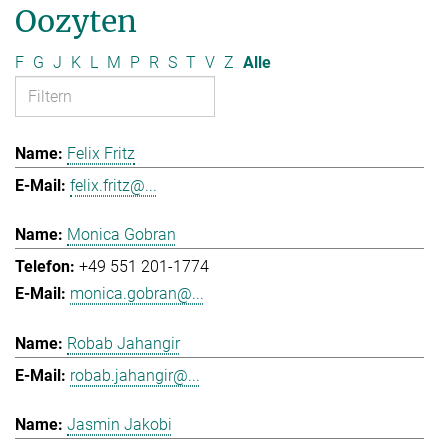
Oozyten
F
G
J
K
L
M
P
R
S
T
V
Z
Alle
Felix Fritz
felix.fritz@...
Monica Gobran
+49 551 201-1774
monica.gobran@...
Robab Jahangir
robab.jahangir@...
Jasmin Jakobi