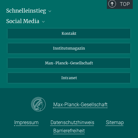
TOP
Schnelleinstieg
Social Media
Alumni
Bewerber*innen
LinkedIn
Kontakt
Besucher*innen
Bluesky
Institutsmagazin
Fördernde
Facebook
Journalist*innen
TikTok
Max-Planck-Gesellschaft
Schulen
YouTube
Intranet
Studierende
Wissenschaftler*innen
Max-Planck-Gesellschaft
Impressum
Datenschutzhinweis
Sitemap
Barrierefreiheit