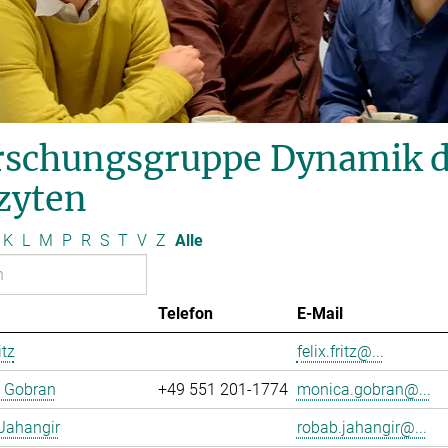
schungsgruppe Dynamik des
zyten
K
L
M
P
R
S
T
V
Z
Alle
Telefon
E-Mail
itz
felix.fritz@...
 Gobran
+49 551 201-1774
monica.gobran@...
Jahangir
robab.jahangir@...