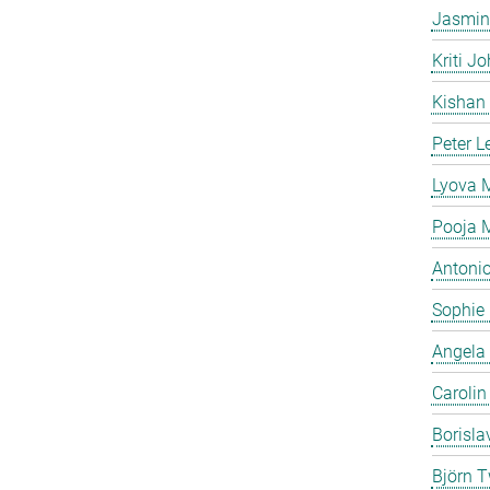
Jasmin
Kriti Jo
Kishan
Peter L
Lyova
Pooja 
Antonio
Sophie
Angela
Caroli
Borisla
Björn T