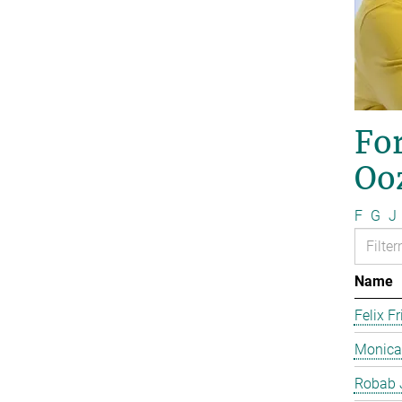
For
Oo
F
G
J
Name
Felix Fr
Monica
Robab 