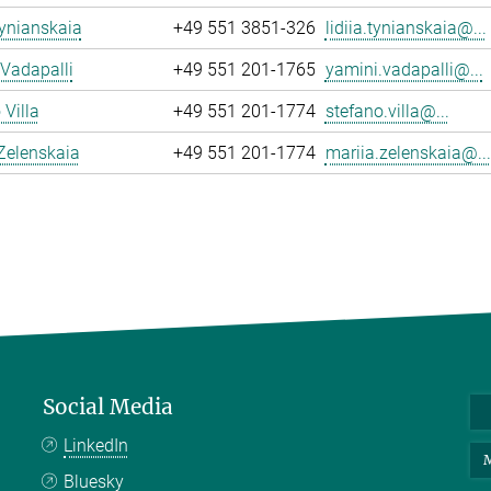
Tynianskaia
+49 551 3851-326
lidiia.tynianskaia@...
Vadapalli
+49 551 201-1765
yamini.vadapalli@...
 Villa
+49 551 201-1774
stefano.villa@...
Zelenskaia
+49 551 201-1774
mariia.zelenskaia@...
Social Media
LinkedIn
M
Bluesky