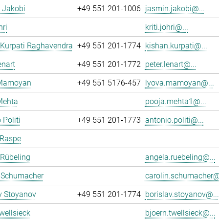
 Jakobi
+49 551 201-1006
jasmin.jakobi@...
hri
kriti.johri@...
 Kurpati Raghavendra
+49 551 201-1774
kishan.kurpati@...
enart
+49 551 201-1772
peter.lenart@...
 Mamoyan
+49 551 5176-457
lyova.mamoyan@...
Mehta
pooja.mehta1@...
 Politi
+49 551 201-1773
antonio.politi@...
 Raspe
 Rübeling
angela.ruebeling@...
n Schumacher
carolin.schumacher@.
v Stoyanov
+49 551 201-1774
borislav.stoyanov@...
wellsieck
bjoern.twellsieck@...