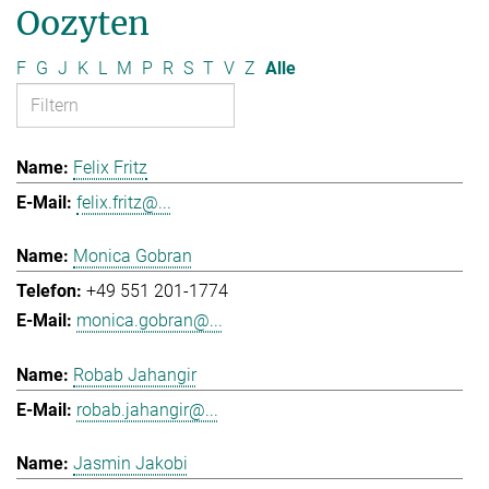
Oozyten
F
G
J
K
L
M
P
R
S
T
V
Z
Alle
Felix Fritz
felix.fritz@...
Monica Gobran
+49 551 201-1774
monica.gobran@...
Robab Jahangir
robab.jahangir@...
Jasmin Jakobi