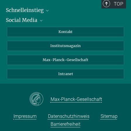
TOP
Schnelleinstieg
Social Media
Alumni
Bewerber*innen
LinkedIn
Kontakt
Besucher*innen
Bluesky
Institutsmagazin
Fördernde
Facebook
Journalist*innen
TikTok
Max-Planck-Gesellschaft
Schulen
YouTube
Intranet
Studierende
Wissenschaftler*innen
Max-Planck-Gesellschaft
Impressum
Datenschutzhinweis
Sitemap
Barrierefreiheit