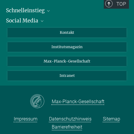
TOP
Schnelleinstieg
Social Media
Alumni
Bewerber*innen
LinkedIn
Kontakt
Besucher*innen
Bluesky
Institutsmagazin
Fördernde
Facebook
Journalist*innen
TikTok
Max-Planck-Gesellschaft
Schulen
YouTube
Intranet
Studierende
Wissenschaftler*innen
Max-Planck-Gesellschaft
Impressum
Datenschutzhinweis
Sitemap
Barrierefreiheit