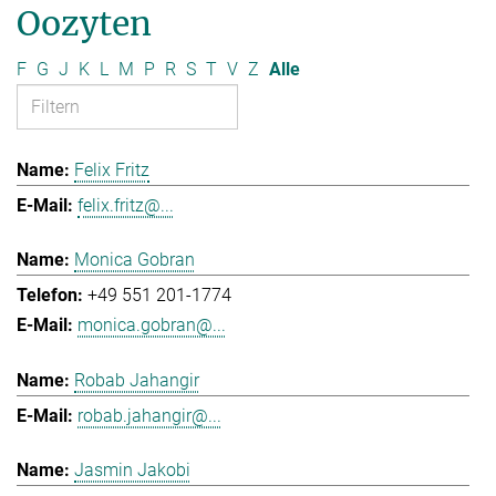
Oozyten
F
G
J
K
L
M
P
R
S
T
V
Z
Alle
Felix Fritz
felix.fritz@...
Monica Gobran
+49 551 201-1774
monica.gobran@...
Robab Jahangir
robab.jahangir@...
Jasmin Jakobi