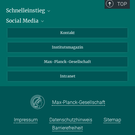
TOP
Schnelleinstieg
Social Media
Alumni
Bewerber*innen
LinkedIn
Kontakt
Besucher*innen
Bluesky
Institutsmagazin
Fördernde
Facebook
Journalist*innen
TikTok
Max-Planck-Gesellschaft
Schulen
YouTube
Intranet
Studierende
Wissenschaftler*innen
Max-Planck-Gesellschaft
Impressum
Datenschutzhinweis
Sitemap
Barrierefreiheit