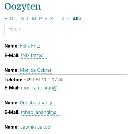
Oozyten
F
G
J
K
L
M
P
R
S
T
V
Z
Alle
Felix Fritz
felix.fritz@...
Monica Gobran
+49 551 201-1774
monica.gobran@...
Robab Jahangir
robab.jahangir@...
Jasmin Jakobi