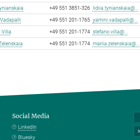
Tynianskaia
+49 551 3851-326
lidiia.tynianskaia@...
Vadapalli
+49 551 201-1765
yamini.vadapalli@...
 Villa
+49 551 201-1774
stefano.villa@...
Zelenskaia
+49 551 201-1774
mariia.zelenskaia@...
Social Media
LinkedIn
M
Bluesky