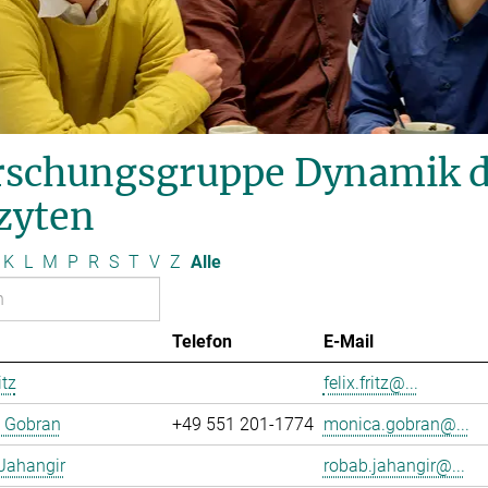
schungsgruppe Dynamik des
zyten
K
L
M
P
R
S
T
V
Z
Alle
Telefon
E-Mail
itz
felix.fritz@...
 Gobran
+49 551 201-1774
monica.gobran@...
Jahangir
robab.jahangir@...