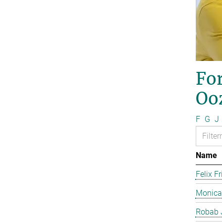
For
Oo
F
G
J
Name
Felix Fr
Monica
Robab 