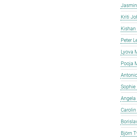
Jasmin
Kriti Jo
Kishan
Peter L
Lyova
Pooja 
Antonio
Sophie
Angela
Caroli
Borisla
Björn T