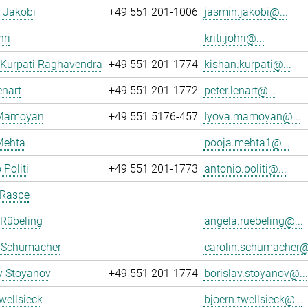
 Jakobi
+49 551 201-1006
jasmin.jakobi@...
hri
kriti.johri@...
 Kurpati Raghavendra
+49 551 201-1774
kishan.kurpati@...
enart
+49 551 201-1772
peter.lenart@...
 Mamoyan
+49 551 5176-457
lyova.mamoyan@...
Mehta
pooja.mehta1@...
 Politi
+49 551 201-1773
antonio.politi@...
 Raspe
 Rübeling
angela.ruebeling@...
n Schumacher
carolin.schumacher@.
v Stoyanov
+49 551 201-1774
borislav.stoyanov@...
wellsieck
bjoern.twellsieck@...