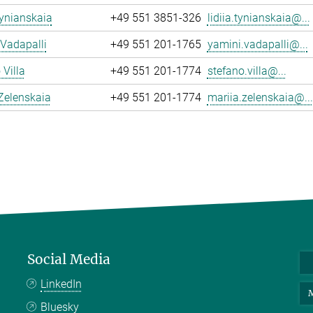
Tynianskaia
+49 551 3851-326
lidiia.tynianskaia@...
Vadapalli
+49 551 201-1765
yamini.vadapalli@...
 Villa
+49 551 201-1774
stefano.villa@...
Zelenskaia
+49 551 201-1774
mariia.zelenskaia@...
Social Media
LinkedIn
M
Bluesky