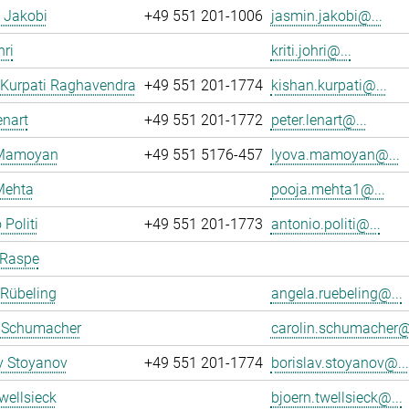
 Jakobi
+49 551 201-1006
jasmin.jakobi@...
hri
kriti.johri@...
 Kurpati Raghavendra
+49 551 201-1774
kishan.kurpati@...
enart
+49 551 201-1772
peter.lenart@...
 Mamoyan
+49 551 5176-457
lyova.mamoyan@...
Mehta
pooja.mehta1@...
 Politi
+49 551 201-1773
antonio.politi@...
 Raspe
 Rübeling
angela.ruebeling@...
n Schumacher
carolin.schumacher@.
v Stoyanov
+49 551 201-1774
borislav.stoyanov@...
wellsieck
bjoern.twellsieck@...