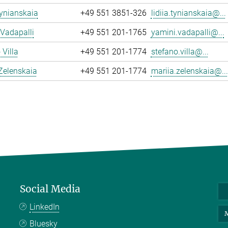
Tynianskaia
+49 551 3851-326
lidiia.tynianskaia@...
Vadapalli
+49 551 201-1765
yamini.vadapalli@...
 Villa
+49 551 201-1774
stefano.villa@...
Zelenskaia
+49 551 201-1774
mariia.zelenskaia@...
Social Media
LinkedIn
M
Bluesky