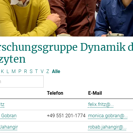
schungsgruppe Dynamik des
zyten
K
L
M
P
R
S
T
V
Z
Alle
Telefon
E-Mail
itz
felix.fritz@...
 Gobran
+49 551 201-1774
monica.gobran@...
Jahangir
robab.jahangir@...