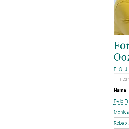
For
Oo
F
G
J
Name
Felix Fr
Monica
Robab 