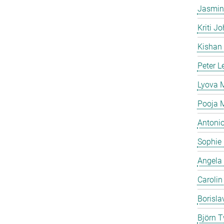
Jasmin
Kriti Jo
Kishan
Peter L
Lyova
Pooja 
Antonio
Sophie
Angela
Caroli
Borisla
Björn T