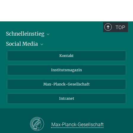
TOP
Schnelleinstieg
Social Media
Alumni
Bewerber*innen
LinkedIn
Kontakt
Besucher*innen
Bluesky
Institutsmagazin
Fördernde
Facebook
Journalist*innen
TikTok
Max-Planck-Gesellschaft
Schulen
YouTube
Intranet
Studierende
Wissenschaftler*innen
Max-Planck-Gesellschaft