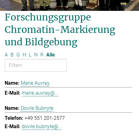
Forschungsgruppe
Chromatin-Markierung
und Bildgebung
A
B
G
H
L
N
R
Alle
Marie Auvray
marie.auvray@...
Dovile Bubnyte
+49 551 201-2577
dovile.bubnyte@...