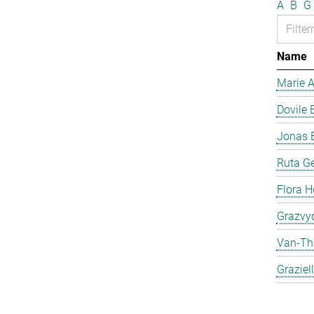
A
B
G
Name
Marie 
Dovile 
Jonas 
Ruta Ge
Flora H
Grazvyd
Van-Th
Graziel