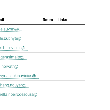
ail
Raum
Links
e.auvray@...
le.bubnyte@...
s.bucevicius@...
.gerasimaite@...
a.horvath@...
vydas.lukinavicius@...
thang.nguyen@...
iella.ribeirodesousa@...