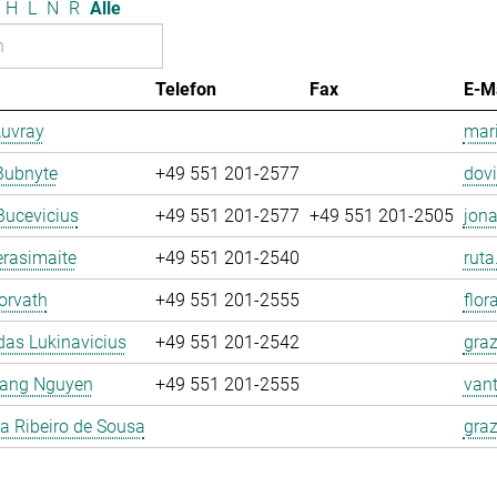
H
L
N
R
Alle
Telefon
Fax
E-M
Auvray
mari
Bubnyte
+49 551 201-2577
dovi
Bucevicius
+49 551 201-2577
+49 551 201-2505
jona
rasimaite
+49 551 201-2540
ruta
orvath
+49 551 201-2555
flor
as Lukinavicius
+49 551 201-2542
graz
ang Nguyen
+49 551 201-2555
van
la Ribeiro de Sousa
graz