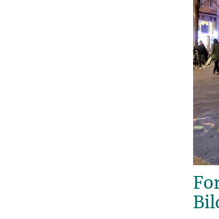
Fo
Bi