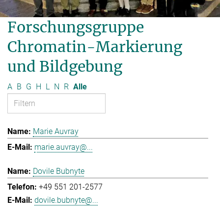
Forschungsgruppe
Chromatin-Markierung
und Bildgebung
A
B
G
H
L
N
R
Alle
Marie Auvray
marie.auvray@...
Dovile Bubnyte
+49 551 201-2577
dovile.bubnyte@...