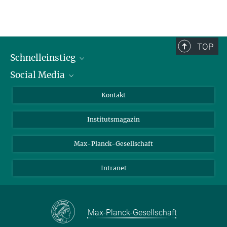
TOP
Schnelleinstieg
Social Media
Alumni
Bewerber*innen
LinkedIn
Kontakt
Besucher*innen
Bluesky
Institutsmagazin
Fördernde
Facebook
Journalist*innen
TikTok
Max-Planck-Gesellschaft
Schulen
YouTube
Intranet
Studierende
Wissenschaftler*innen
Max-Planck-Gesellschaft