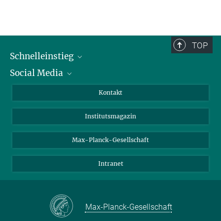
TOP
Schnelleinstieg
Social Media
Alumni
Bewerber*innen
LinkedIn
Kontakt
Besucher*innen
Bluesky
Institutsmagazin
Fördernde
Facebook
Journalist*innen
TikTok
Max-Planck-Gesellschaft
Schulen
YouTube
Intranet
Studierende
Wissenschaftler*innen
Max-Planck-Gesellschaft