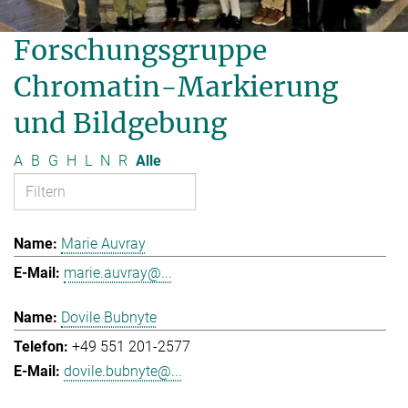
Forschungsgruppe
Chromatin-Markierung
und Bildgebung
A
B
G
H
L
N
R
Alle
Marie Auvray
marie.auvray@...
Dovile Bubnyte
+49 551 201-2577
dovile.bubnyte@...