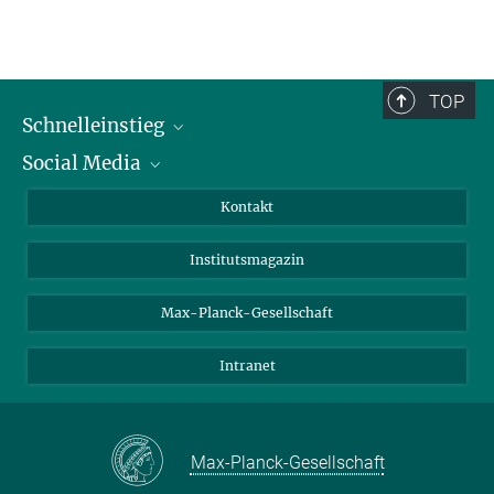
TOP
Schnelleinstieg
Social Media
Alumni
Bewerber*innen
LinkedIn
Kontakt
Besucher*innen
Bluesky
Institutsmagazin
Fördernde
Facebook
Journalist*innen
TikTok
Max-Planck-Gesellschaft
Schulen
YouTube
Intranet
Studierende
Wissenschaftler*innen
Max-Planck-Gesellschaft