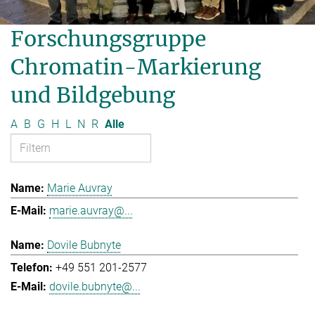
Forschungsgruppe
Chromatin-Markierung
und Bildgebung
A
B
G
H
L
N
R
Alle
Marie Auvray
marie.auvray@...
Dovile Bubnyte
+49 551 201-2577
dovile.bubnyte@...