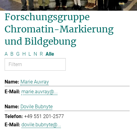
Forschungsgruppe
Chromatin-Markierung
und Bildgebung
A
B
G
H
L
N
R
Alle
Marie Auvray
marie.auvray@...
Dovile Bubnyte
+49 551 201-2577
dovile.bubnyte@...