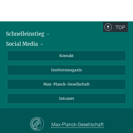
TOP
Schnelleinstieg
Social Media
Alumni
Bewerber*innen
LinkedIn
Kontakt
Besucher*innen
Bluesky
Institutsmagazin
Fördernde
Facebook
Journalist*innen
TikTok
Max-Planck-Gesellschaft
Schulen
YouTube
Intranet
Studierende
Wissenschaftler*innen
Max-Planck-Gesellschaft