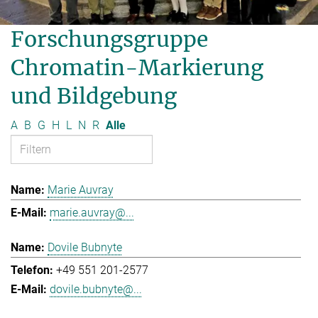
Forschungsgruppe
Chromatin-Markierung
und Bildgebung
A
B
G
H
L
N
R
Alle
Marie Auvray
marie.auvray@...
Dovile Bubnyte
+49 551 201-2577
dovile.bubnyte@...