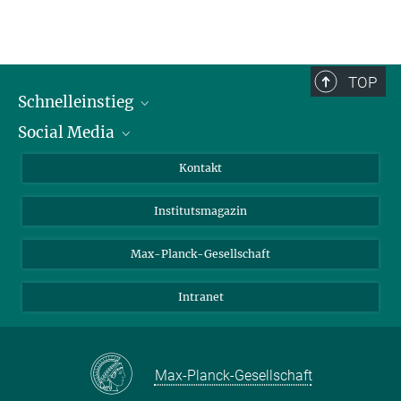
TOP
Schnelleinstieg
Social Media
Alumni
Bewerber*innen
LinkedIn
Kontakt
Besucher*innen
Bluesky
Institutsmagazin
Fördernde
Facebook
Journalist*innen
TikTok
Max-Planck-Gesellschaft
Schulen
YouTube
Intranet
Studierende
Wissenschaftler*innen
Max-Planck-Gesellschaft