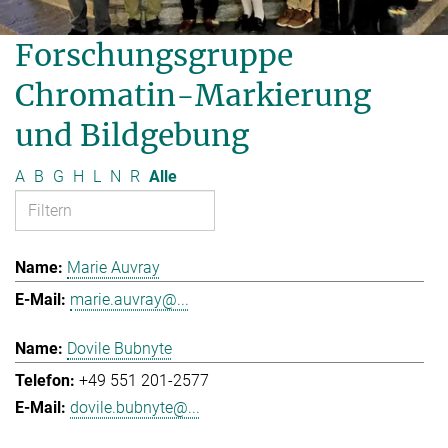
Forschungsgruppe
Chromatin-Markierung
und Bildgebung
A
B
G
H
L
N
R
Alle
Marie Auvray
marie.auvray@...
Dovile Bubnyte
+49 551 201-2577
dovile.bubnyte@...