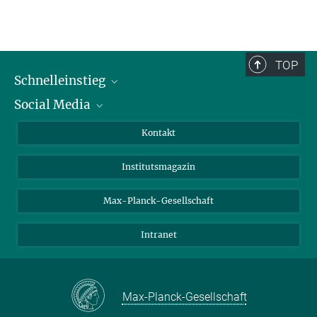
TOP
Schnelleinstieg
Social Media
Alumni
Bewerber*innen
LinkedIn
Kontakt
Besucher*innen
Bluesky
Institutsmagazin
Fördernde
Facebook
Journalist*innen
TikTok
Max-Planck-Gesellschaft
Schulen
YouTube
Intranet
Studierende
Wissenschaftler*innen
Max-Planck-Gesellschaft