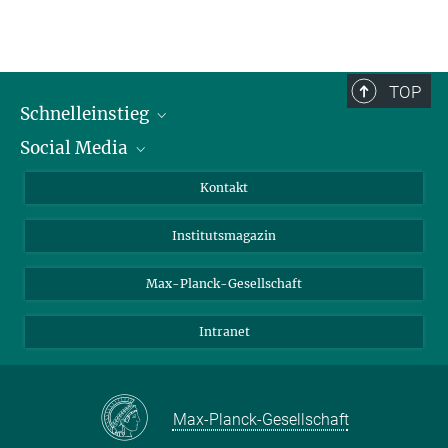
TOP
Schnelleinstieg
Social Media
Alumni
Bewerber*innen
LinkedIn
Kontakt
Besucher*innen
Bluesky
Institutsmagazin
Fördernde
Facebook
Journalist*innen
TikTok
Max-Planck-Gesellschaft
Schulen
YouTube
Intranet
Studierende
Wissenschaftler*innen
Max-Planck-Gesellschaft