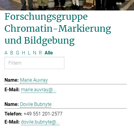
Forschungsgruppe
Chromatin-Markierung
und Bildgebung
A
B
G
H
L
N
R
Alle
Marie Auvray
marie.auvray@...
Dovile Bubnyte
+49 551 201-2577
dovile.bubnyte@...