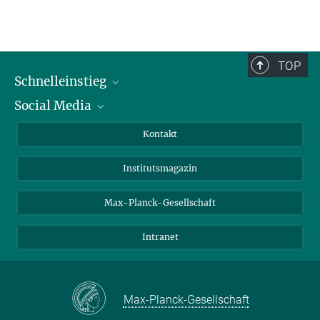
TOP
Schnelleinstieg
Social Media
Alumni
Bewerber*innen
LinkedIn
Kontakt
Besucher*innen
Bluesky
Institutsmagazin
Fördernde
Facebook
Journalist*innen
TikTok
Max-Planck-Gesellschaft
Schulen
YouTube
Intranet
Studierende
Wissenschaftler*innen
Max-Planck-Gesellschaft