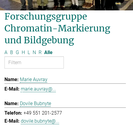
Forschungsgruppe
Chromatin-Markierung
und Bildgebung
A
B
G
H
L
N
R
Alle
Marie Auvray
marie.auvray@...
Dovile Bubnyte
+49 551 201-2577
dovile.bubnyte@...