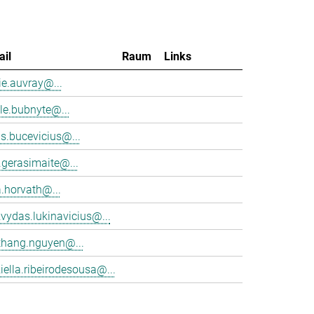
ail
Raum
Links
e.auvray@...
le.bubnyte@...
s.bucevicius@...
.gerasimaite@...
a.horvath@...
vydas.lukinavicius@...
thang.nguyen@...
iella.ribeirodesousa@...