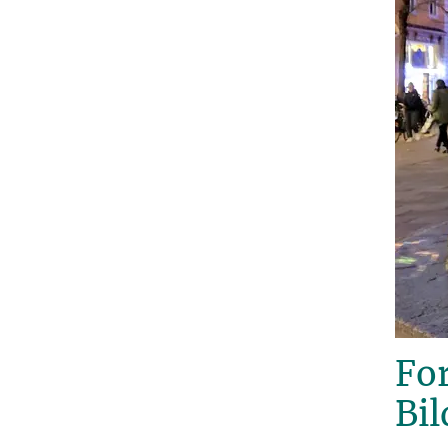
Fo
Bi