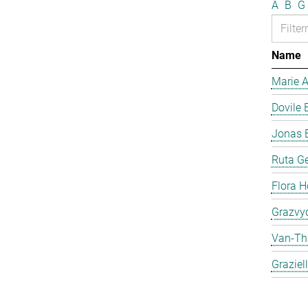
A
B
G
Name
Marie 
Dovile 
Jonas 
Ruta Ge
Flora H
Grazvyd
Van-Th
Graziel