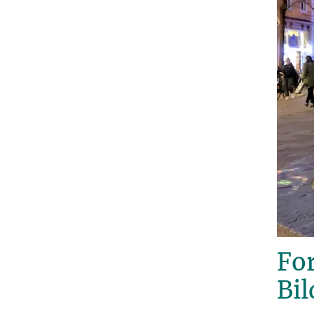
Fo
Bi