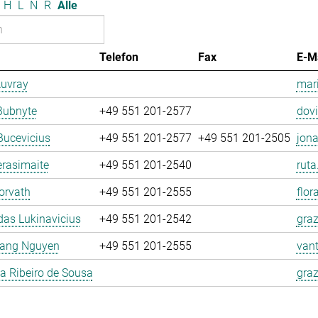
H
L
N
R
Alle
Telefon
Fax
E-M
Auvray
mari
Bubnyte
+49 551 201-2577
dovi
Bucevicius
+49 551 201-2577
+49 551 201-2505
jona
rasimaite
+49 551 201-2540
ruta
orvath
+49 551 201-2555
flor
as Lukinavicius
+49 551 201-2542
graz
ang Nguyen
+49 551 201-2555
van
la Ribeiro de Sousa
graz