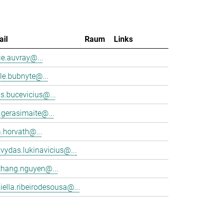
ail
Raum
Links
e.auvray@...
le.bubnyte@...
s.bucevicius@...
.gerasimaite@...
a.horvath@...
vydas.lukinavicius@...
thang.nguyen@...
iella.ribeirodesousa@...