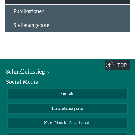
Publikationen
Stellenangebote
TOP
Schnelleinstieg
Social Media
Alumni
Bewerber*innen
LinkedIn
Kontakt
Besucher*innen
Bluesky
Institutsmagazin
Fördernde
Facebook
Journalist*innen
TikTok
Max-Planck-Gesellschaft
Schulen
YouTube