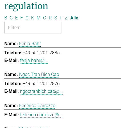
regulation
B
C
E
F
G
K
M
O
R
S
T
Z
Alle
Fenja Bahr
+49 551 201-2885
fenja.bahr@...
Ngoc Tran Bich Cao
+49 551 201-2876
ngoctranbich.cao@...
Federico Carrozzo
federico.carrozzo@...