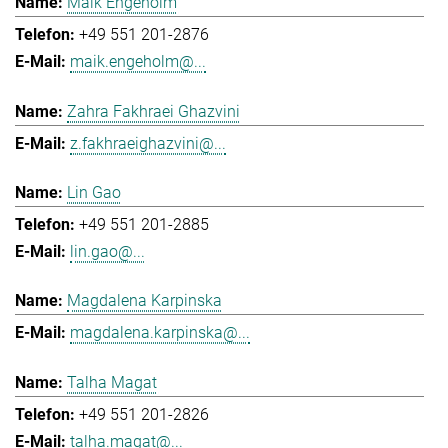
Maik Engeholm
+49 551 201-2876
maik.engeholm@...
Zahra Fakhraei Ghazvini
z.fakhraeighazvini@...
Lin Gao
+49 551 201-2885
lin.gao@...
Magdalena Karpinska
magdalena.karpinska@...
Talha Magat
+49 551 201-2826
talha.magat@...