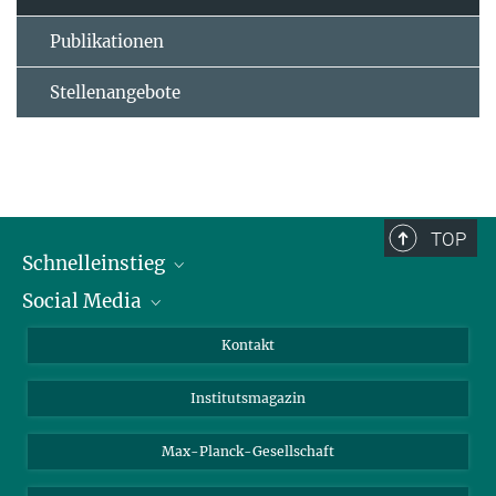
Publikationen
Stellenangebote
TOP
Schnelleinstieg
Social Media
Alumni
Bewerber*innen
LinkedIn
Kontakt
Besucher*innen
Bluesky
Institutsmagazin
Fördernde
Facebook
Journalist*innen
TikTok
Max-Planck-Gesellschaft
Schulen
YouTube