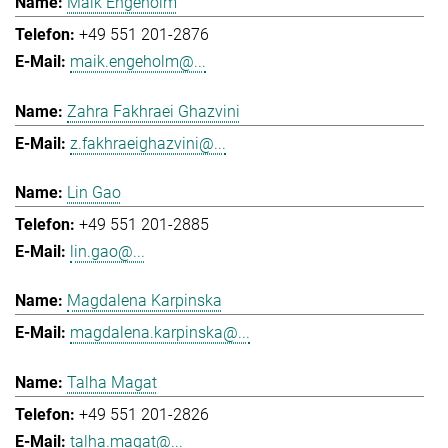
Maik Engeholm
+49 551 201-2876
maik.engeholm@...
Zahra Fakhraei Ghazvini
z.fakhraeighazvini@...
Lin Gao
+49 551 201-2885
lin.gao@...
Magdalena Karpinska
magdalena.karpinska@...
Talha Magat
+49 551 201-2826
talha.magat@...