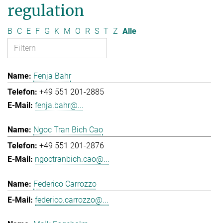
regulation
B
C
E
F
G
K
M
O
R
S
T
Z
Alle
Fenja Bahr
+49 551 201-2885
fenja.bahr@...
Ngoc Tran Bich Cao
+49 551 201-2876
ngoctranbich.cao@...
Federico Carrozzo
federico.carrozzo@...