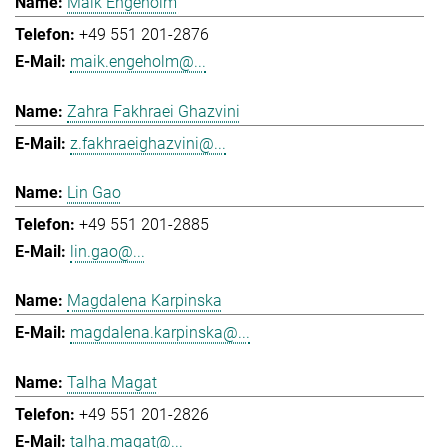
Maik Engeholm
+49 551 201-2876
maik.engeholm@...
Zahra Fakhraei Ghazvini
z.fakhraeighazvini@...
Lin Gao
+49 551 201-2885
lin.gao@...
Magdalena Karpinska
magdalena.karpinska@...
Talha Magat
+49 551 201-2826
talha.magat@...