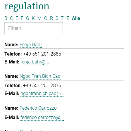
regulation
B
C
E
F
G
K
M
O
R
S
T
Z
Alle
Fenja Bahr
+49 551 201-2885
fenja.bahr@...
Ngoc Tran Bich Cao
+49 551 201-2876
ngoctranbich.cao@...
Federico Carrozzo
federico.carrozzo@...