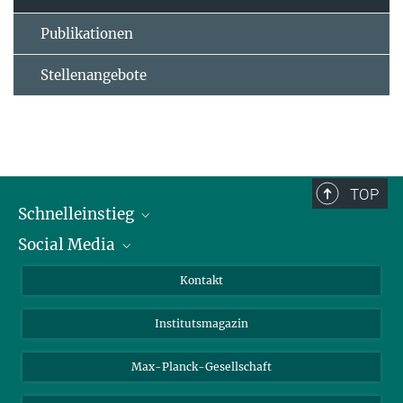
Publikationen
Stellenangebote
TOP
Schnelleinstieg
Social Media
Alumni
Bewerber*innen
LinkedIn
Kontakt
Besucher*innen
Bluesky
Institutsmagazin
Fördernde
Facebook
Journalist*innen
TikTok
Max-Planck-Gesellschaft
Schulen
YouTube