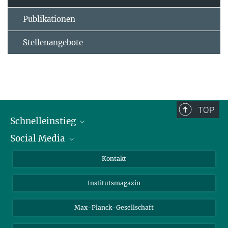
Publikationen
Stellenangebote
TOP
Schnelleinstieg
Social Media
Alumni
Bewerber*innen
LinkedIn
Kontakt
Besucher*innen
Bluesky
Institutsmagazin
Fördernde
Facebook
Journalist*innen
TikTok
Max-Planck-Gesellschaft
Schulen
YouTube