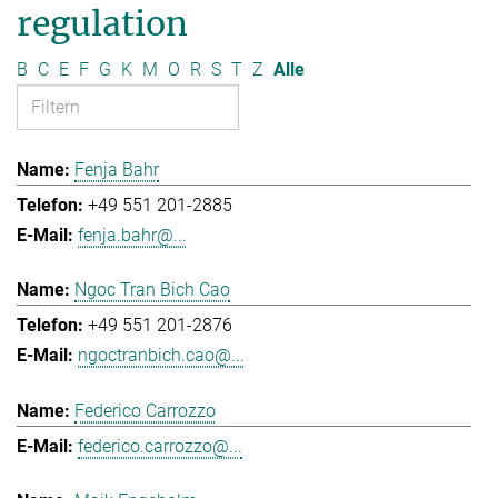
regulation
B
C
E
F
G
K
M
O
R
S
T
Z
Alle
Fenja Bahr
+49 551 201-2885
fenja.bahr@...
Ngoc Tran Bich Cao
+49 551 201-2876
ngoctranbich.cao@...
Federico Carrozzo
federico.carrozzo@...