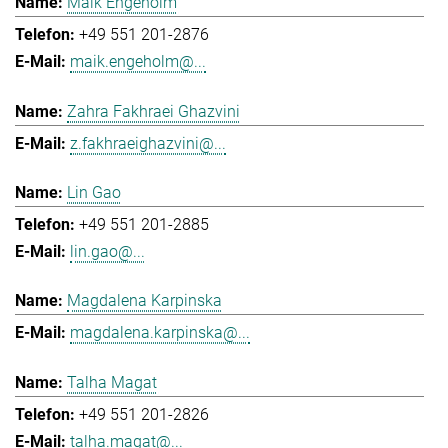
Maik Engeholm
+49 551 201-2876
maik.engeholm@...
Zahra Fakhraei Ghazvini
z.fakhraeighazvini@...
Lin Gao
+49 551 201-2885
lin.gao@...
Magdalena Karpinska
magdalena.karpinska@...
Talha Magat
+49 551 201-2826
talha.magat@...