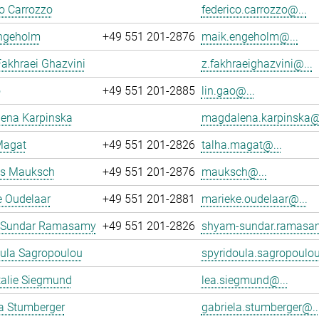
o Carrozzo
federico.carrozzo@...
ngeholm
+49 551 201-2876
maik.engeholm@...
akhraei Ghazvini
z.fakhraeighazvini@...
o
+49 551 201-2885
lin.gao@...
ena Karpinska
magdalena.karpinska@.
Magat
+49 551 201-2826
talha.magat@...
s Mauksch
+49 551 201-2876
mauksch@...
e Oudelaar
+49 551 201-2881
marieke.oudelaar@...
 Sundar Ramasamy
+49 551 201-2826
shyam-sundar.ramasa
oula Sagropoulou
spyridoula.sagropoulou
talie Siegmund
lea.siegmund@...
a Stumberger
gabriela.stumberger@..