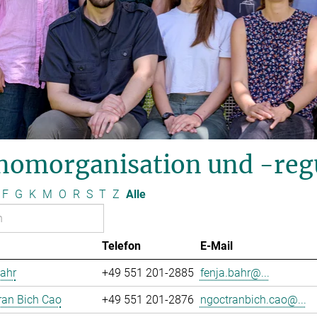
nomorganisation und -reg
F
G
K
M
O
R
S
T
Z
Alle
Telefon
E-Mail
ahr
+49 551 201-2885
fenja.bahr@...
ran Bich Cao
+49 551 201-2876
ngoctranbich.cao@...