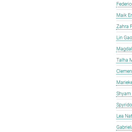
Federic
Maik E
Zahra F
Lin Ga
Magdal
Talha 
Clemen
Mariek
Shyam
Spyrid
Lea Na
Gabriel