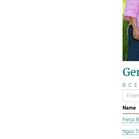
Ge
B
C
E
Name
Fenja B
Ngoc T