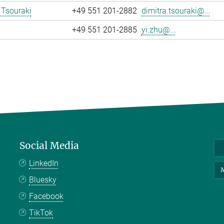
 Tsouraki
+49 551 201-2882
dimitra.tsouraki@...
+49 551 201-2885
yi.zhu@...
Social Media
LinkedIn
M
Bluesky
Facebook
TikTok