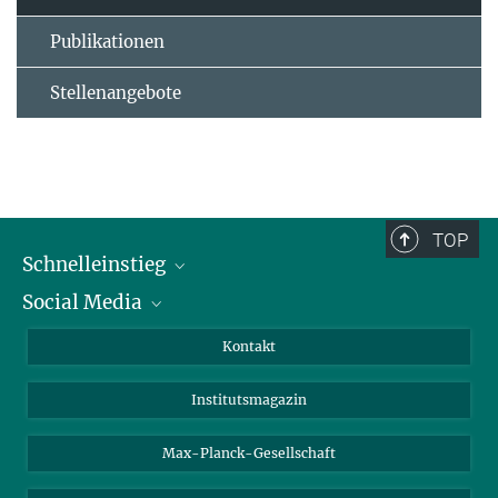
Publikationen
Stellenangebote
TOP
Schnelleinstieg
Social Media
Alumni
Bewerber*innen
LinkedIn
Kontakt
Besucher*innen
Bluesky
Institutsmagazin
Fördernde
Facebook
Journalist*innen
TikTok
Max-Planck-Gesellschaft
Schulen
YouTube