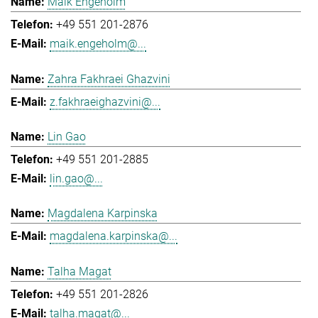
Maik Engeholm
+49 551 201-2876
maik.engeholm@...
Zahra Fakhraei Ghazvini
z.fakhraeighazvini@...
Lin Gao
+49 551 201-2885
lin.gao@...
Magdalena Karpinska
magdalena.karpinska@...
Talha Magat
+49 551 201-2826
talha.magat@...