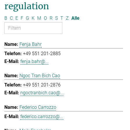
regulation
B
C
E
F
G
K
M
O
R
S
T
Z
Alle
Fenja Bahr
+49 551 201-2885
fenja.bahr@...
Ngoc Tran Bich Cao
+49 551 201-2876
ngoctranbich.cao@...
Federico Carrozzo
federico.carrozzo@...