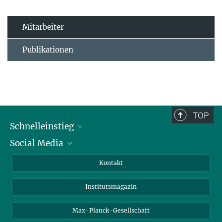
Mitarbeiter
Publikationen
TOP
Schnelleinstieg
Social Media
Alumni
Bewerber*innen
LinkedIn
Kontakt
Besucher*innen
Bluesky
Institutsmagazin
Fördernde
Facebook
Journalist*innen
TikTok
Max-Planck-Gesellschaft