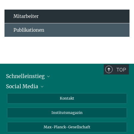
Mitarbeiter
Publikationen
TOP
Schnelleinstieg
Social Media
Alumni
Bewerber*innen
LinkedIn
Kontakt
Besucher*innen
Bluesky
Institutsmagazin
Fördernde
Facebook
Journalist*innen
TikTok
Max-Planck-Gesellschaft