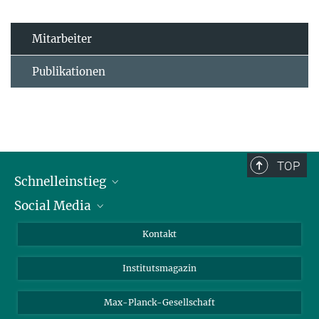
Mitarbeiter
Publikationen
TOP
Schnelleinstieg
Social Media
Alumni
Bewerber*innen
LinkedIn
Kontakt
Besucher*innen
Bluesky
Institutsmagazin
Fördernde
Facebook
Journalist*innen
TikTok
Max-Planck-Gesellschaft