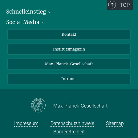
TOP
Schnelleinstieg
Social Media
Alumni
Bewerber*innen
LinkedIn
Kontakt
Besucher*innen
Bluesky
Institutsmagazin
Fördernde
Facebook
Journalist*innen
TikTok
Max-Planck-Gesellschaft
Schulen
YouTube
Intranet
Studierende
Wissenschaftler*innen
Max-Planck-Gesellschaft
Impressum
Datenschutzhinweis
Sitemap
Barrierefreiheit