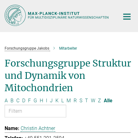
Hauptinhalt
Forschungsgruppe Jakobs
Mitarbeiter
Forschungsgruppe Struktur
und Dynamik von
Mitochondrien
A
B
C
D
F
G
H
I
J
K
L
M
R
S
T
W
Z
Alle
Christin Achtner