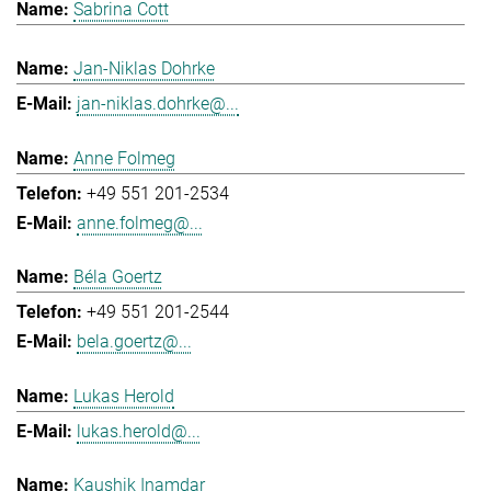
Sabrina Cott
Jan-Niklas Dohrke
jan-niklas.dohrke@...
Anne Folmeg
+49 551 201-2534
anne.folmeg@...
Béla Goertz
+49 551 201-2544
bela.goertz@...
Lukas Herold
lukas.herold@...
Kaushik Inamdar