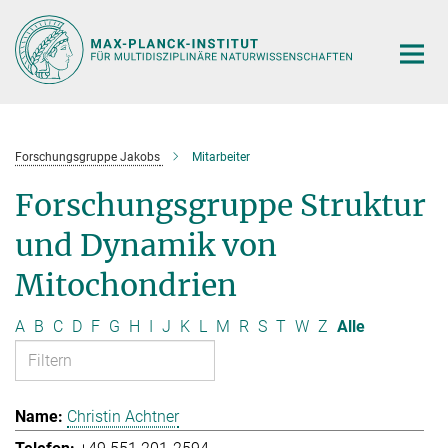
Hauptinhalt
Forschungsgruppe Jakobs
Mitarbeiter
Forschungsgruppe Struktur
und Dynamik von
Mitochondrien
A
B
C
D
F
G
H
I
J
K
L
M
R
S
T
W
Z
Alle
Christin Achtner