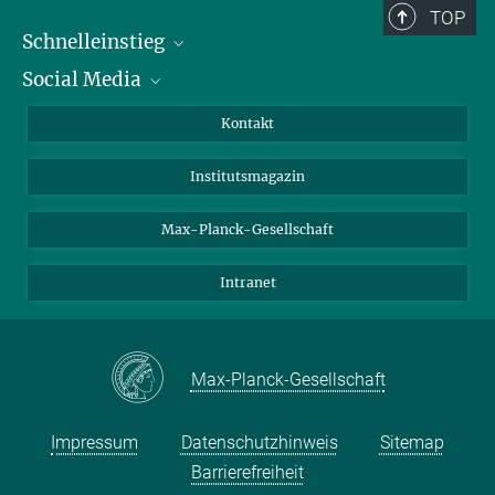
TOP
Schnelleinstieg
Social Media
Alumni
Bewerber*innen
LinkedIn
Kontakt
Besucher*innen
Bluesky
Institutsmagazin
Fördernde
Facebook
Journalist*innen
TikTok
Max-Planck-Gesellschaft
Schulen
YouTube
Intranet
Studierende
Wissenschaftler*innen
Max-Planck-Gesellschaft
Impressum
Datenschutzhinweis
Sitemap
Barrierefreiheit