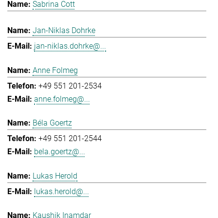
Sabrina Cott
Jan-Niklas Dohrke
jan-niklas.dohrke@...
Anne Folmeg
+49 551 201-2534
anne.folmeg@...
Béla Goertz
+49 551 201-2544
bela.goertz@...
Lukas Herold
lukas.herold@...
Kaushik Inamdar