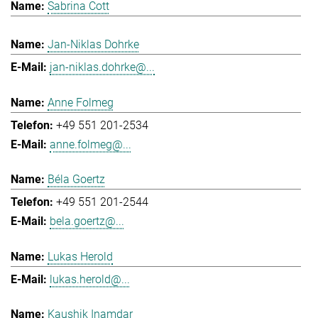
Sabrina Cott
Jan-Niklas Dohrke
jan-niklas.dohrke@...
Anne Folmeg
+49 551 201-2534
anne.folmeg@...
Béla Goertz
+49 551 201-2544
bela.goertz@...
Lukas Herold
lukas.herold@...
Kaushik Inamdar