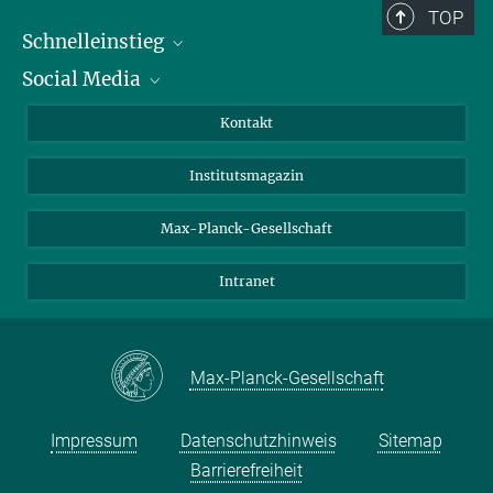
TOP
Schnelleinstieg
Social Media
Alumni
Bewerber*innen
LinkedIn
Kontakt
Besucher*innen
Bluesky
Institutsmagazin
Fördernde
Facebook
Journalist*innen
TikTok
Max-Planck-Gesellschaft
Schulen
YouTube
Intranet
Studierende
Wissenschaftler*innen
Max-Planck-Gesellschaft
Impressum
Datenschutzhinweis
Sitemap
Barrierefreiheit