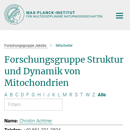
Hauptinhalt
Forschungsgruppe Jakobs
Mitarbeiter
Forschungsgruppe Struktur
und Dynamik von
Mitochondrien
A
B
C
D
F
G
H
I
J
K
L
M
R
S
T
W
Z
Alle
Christin Achtner