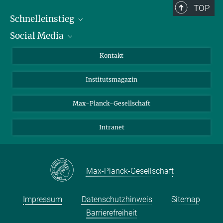
TOP
Schnelleinstieg
Social Media
Alumni
Bewerber*innen
LinkedIn
Kontakt
Besucher*innen
Bluesky
Institutsmagazin
Fördernde
Facebook
Journalist*innen
TikTok
Max-Planck-Gesellschaft
Schulen
YouTube
Intranet
Studierende
Wissenschaftler*innen
Max-Planck-Gesellschaft
Impressum
Datenschutzhinweis
Sitemap
Barrierefreiheit