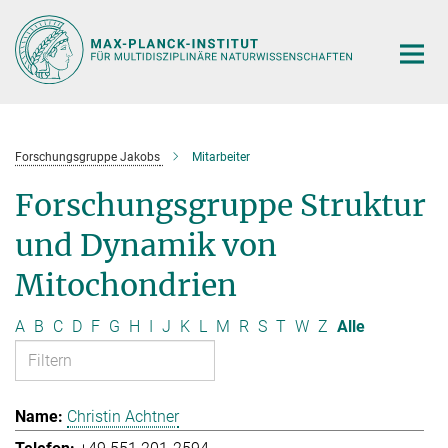
Hauptinhalt
Forschungsgruppe Jakobs
Mitarbeiter
Forschungsgruppe Struktur
und Dynamik von
Mitochondrien
A
B
C
D
F
G
H
I
J
K
L
M
R
S
T
W
Z
Alle
Christin Achtner