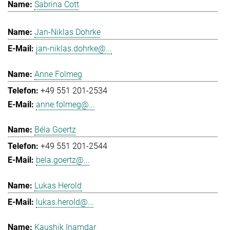
Sabrina Cott
Jan-Niklas Dohrke
jan-niklas.dohrke@...
Anne Folmeg
+49 551 201-2534
anne.folmeg@...
Béla Goertz
+49 551 201-2544
bela.goertz@...
Lukas Herold
lukas.herold@...
Kaushik Inamdar