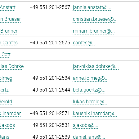
Anstatt
+49 551 201-2567
jannis.anstatt@...
an Brueser
christian.brueser@...
 Brunner
miriam.brunner@...
r Canfes
+49 551 201-2575
canfes@...
 Cott
las Dohrke
jan-niklas.dohrke@...
olmeg
+49 551 201-2534
anne.folmeg@...
ertz
+49 551 201-2544
bela.goertz@...
Herold
lukas.herold@...
k Inamdar
+49 551 201-2571
kaushik.inamdar@...
 Jakobs
+49 551 201-2531
sjakobs@...
Jans
+49 551 201-2539
daniel.jans@...