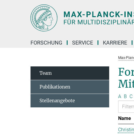
Hauptinhalt
FORSCHUNG
SERVICE
KARRIERE
Max-Planc
Fo
Team
Mi
Publikationen
A
B
C
Stellenangebote
Name
Christi