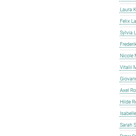
Laura K
Felix L
Sylvia
Freder
Nicole 
Vitalii 
Giovann
Axel R
Hilde R
Isabell
Sarah 