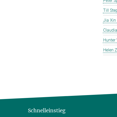
Peter S
Till St
Jia Xin
Claudia
Hunter
Helen Z
Schnelleinstieg