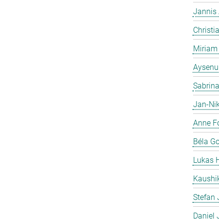
Jannis 
Christi
Miriam
Aysenu
Sabrina
Jan-Nik
Anne F
Béla Go
Lukas 
Kaushi
Stefan
Daniel 