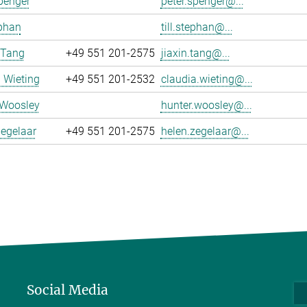
penger
peter.spenger@...
ephan
till.stephan@...
 Tang
+49 551 201-2575
jiaxin.tang@...
 Wieting
+49 551 201-2532
claudia.wieting@...
 Woosley
hunter.woosley@...
egelaar
+49 551 201-2575
helen.zegelaar@...
Social Media