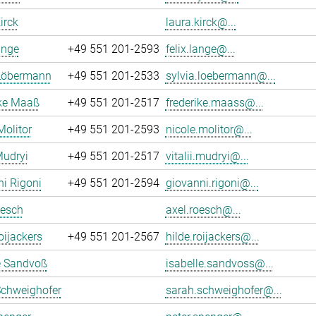
irck
laura.kirck@...
ange
+49 551 201-2593
felix.lange@...
 Löbermann
+49 551 201-2533
sylvia.loebermann@...
ike Maaß
+49 551 201-2517
frederike.maass@...
Molitor
+49 551 201-2593
nicole.molitor@...
Mudryi
+49 551 201-2517
vitalii.mudryi@...
i Rigoni
+49 551 201-2594
giovanni.rigoni@...
oesch
axel.roesch@...
oijackers
+49 551 201-2567
hilde.roijackers@...
e Sandvoß
isabelle.sandvoss@...
Schweighofer
sarah.schweighofer@...