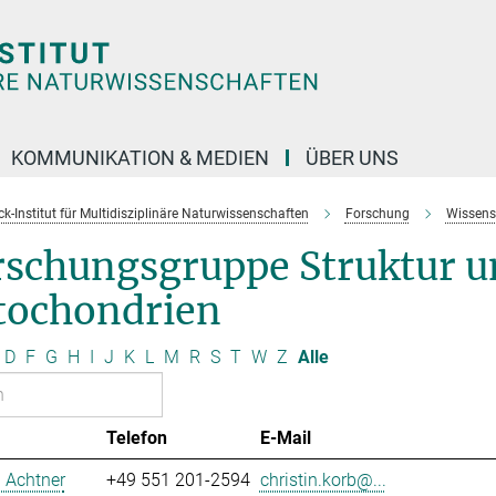
KOMMUNIKATION & MEDIEN
ÜBER UNS
k-Institut für Multidisziplinäre Naturwissenschaften
Forschung
Wissens
rschungsgruppe Struktur 
tochondrien
D
F
G
H
I
J
K
L
M
R
S
T
W
Z
Alle
Telefon
E-Mail
n Achtner
+49 551 201-2594
christin.korb@...