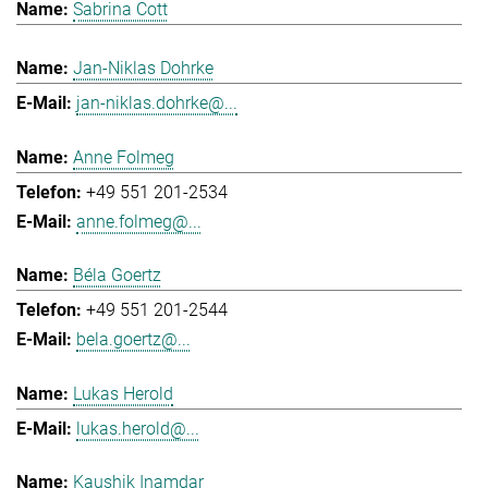
Sabrina Cott
Jan-Niklas Dohrke
jan-niklas.dohrke@...
Anne Folmeg
+49 551 201-2534
anne.folmeg@...
Béla Goertz
+49 551 201-2544
bela.goertz@...
Lukas Herold
lukas.herold@...
Kaushik Inamdar