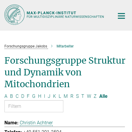
Hauptinhalt
Forschungsgruppe Jakobs
Mitarbeiter
Forschungsgruppe Struktur
und Dynamik von
Mitochondrien
A
B
C
D
F
G
H
I
J
K
L
M
R
S
T
W
Z
Alle
Christin Achtner