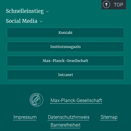
TOP
Schnelleinstieg
Social Media
Alumni
Bewerber*innen
LinkedIn
Kontakt
Besucher*innen
Bluesky
Institutsmagazin
Fördernde
Facebook
Journalist*innen
TikTok
Max-Planck-Gesellschaft
Schulen
YouTube
Intranet
Studierende
Wissenschaftler*innen
Max-Planck-Gesellschaft
Impressum
Datenschutzhinweis
Sitemap
Barrierefreiheit