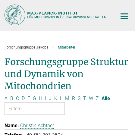
Hauptinhalt
Forschungsgruppe Jakobs
Mitarbeiter
Forschungsgruppe Struktur
und Dynamik von
Mitochondrien
A
B
C
D
F
G
H
I
J
K
L
M
R
S
T
W
Z
Alle
Christin Achtner