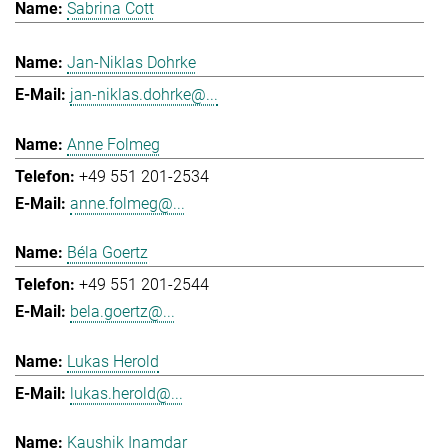
Sabrina Cott
Jan-Niklas Dohrke
jan-niklas.dohrke@...
Anne Folmeg
+49 551 201-2534
anne.folmeg@...
Béla Goertz
+49 551 201-2544
bela.goertz@...
Lukas Herold
lukas.herold@...
Kaushik Inamdar