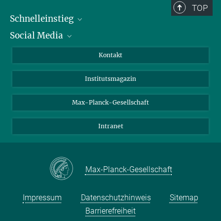
TOP
Schnelleinstieg
Social Media
Alumni
Bewerber*innen
LinkedIn
Kontakt
Besucher*innen
Bluesky
Institutsmagazin
Fördernde
Facebook
Journalist*innen
TikTok
Max-Planck-Gesellschaft
Schulen
YouTube
Intranet
Studierende
Wissenschaftler*innen
Max-Planck-Gesellschaft
Impressum
Datenschutzhinweis
Sitemap
Barrierefreiheit