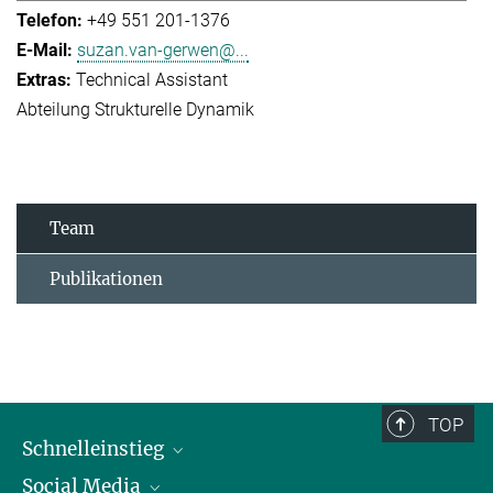
+49 551 201-1376
suzan.van-gerwen@...
Technical Assistant
Abteilung Strukturelle Dynamik
Team
Publikationen
TOP
Schnelleinstieg
Social Media
Alumni