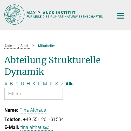
Hauptinhalt
Abteilung Stark
Mitarbeiter
Abteilung Strukturelle
Dynamik
A
B
C
D
H
K
L
M
P
S
v
Alle
Tina Althaus
+49 551 201-31534
tina.althaus@...