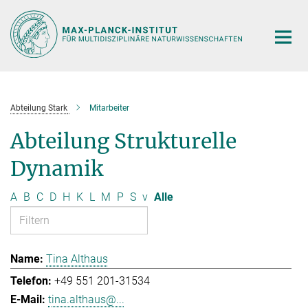
Hauptinhalt
Abteilung Stark
Mitarbeiter
Abteilung Strukturelle
Dynamik
A
B
C
D
H
K
L
M
P
S
v
Alle
Tina Althaus
+49 551 201-31534
tina.althaus@...