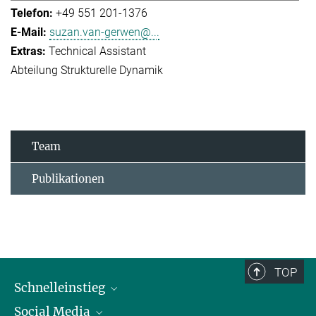
+49 551 201-1376
suzan.van-gerwen@...
Technical Assistant
Abteilung Strukturelle Dynamik
Team
Publikationen
TOP
Schnelleinstieg
Social Media
Alumni