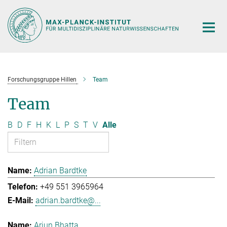
Hauptinhalt
Forschungsgruppe Hillen
Team
Team
B
D
F
H
K
L
P
S
T
V
Alle
Adrian Bardtke
+49 551 3965964
adrian.bardtke@...
Arjun Bhatta