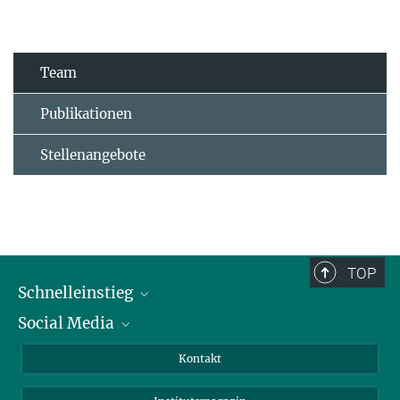
Team
Publikationen
Stellenangebote
TOP
Schnelleinstieg
Social Media
Alumni
Bewerber*innen
LinkedIn
Kontakt
Besucher*innen
Bluesky